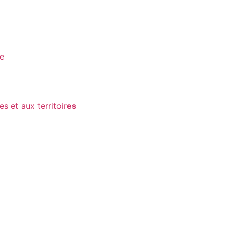
re
s et aux territoir
es