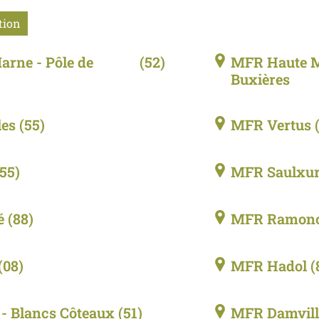
tion
rne - Pôle de
(52)
MFR Haute M
Buxières
les
(55)
MFR Vertus
(55)
MFR Saulxur
é
(88)
MFR Ramon
(08)
MFR Hadol
(
- Blancs Côteaux
(51)
MFR Damvill