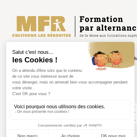
FÉDÉRATION RÉGIONALE
Site Union nationale des
DES MFR DU GRAND EST
Nous contacter
61 ter rue St Michel – 55200
Foire aux questions
COMMERCY
fr.grandest@mfr.asso.fr
03 29 92 17 10