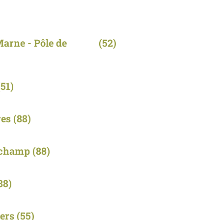
arne - Pôle de
(52)
(51)
es
(88)
champ
(88)
88)
ers
(55)