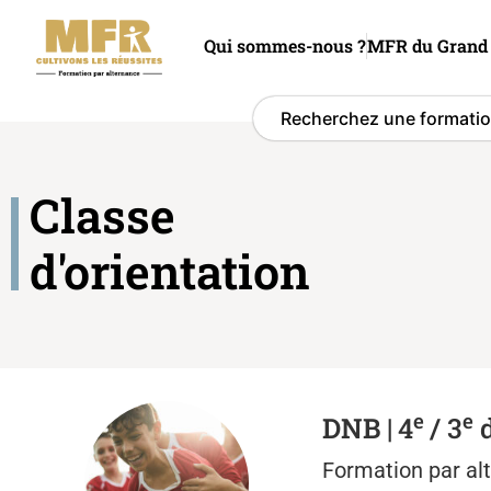
Qui sommes-nous ?
MFR du Grand 
Classe
d'orientation
e
e
DNB |
4
/ 3
d
Formation par
al