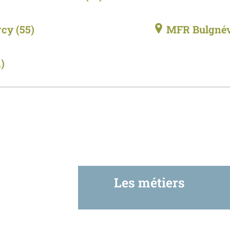
rcy
(55)
MFR Bulgnév
1)
Les métiers