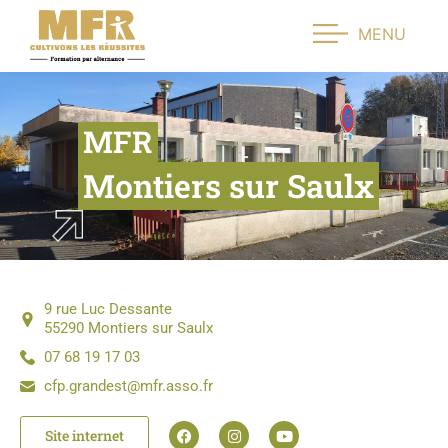
MENU
MFR
Montiers sur Saulx
9 rue Luc Dessante
55290 Montiers sur Saulx
07 68 19 17 03
cfp.grandest@mfr.asso.fr
Site internet