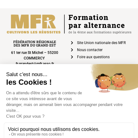
FÉDÉRATION RÉGIONALE
Site Union nationale des MFR
DES MFR DU GRAND EST
Nous contacter
61 ter rue St Michel – 55200
Foire aux questions
COMMERCY
fr.grandest@mfr.asso.fr
03 29 92 17 10