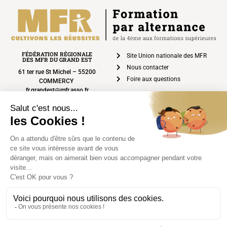
FÉDÉRATION RÉGIONALE
Site Union nationale des MFR
DES MFR DU GRAND EST
Nous contacter
61 ter rue St Michel – 55200
Foire aux questions
COMMERCY
fr.grandest@mfr.asso.fr
03 29 92 17 10
Mentions légales
Politique de confidentialité
Réalisation : Ekole.fr