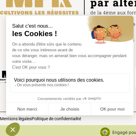
FÉDÉRATION RÉGIONALE
Site Union national
DES MFR DU GRAND EST
Nous contacter
61 ter rue St Michel – 55200 COMMERCY
Foire aux questions
fr.grandest@mfr.asso.fr
03 29 92 17 10
Mentions légales
Politique de confidentialité
Engagé pour